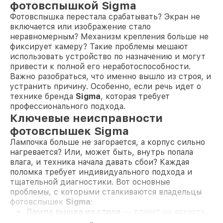
фотовспышкой Sigma
Фотовспышка перестала срабатывать? Экран не
включается или изображение стало
неравномерным? Механизм крепления больше не
фиксирует камеру? Такие проблемы мешают
использовать устройство по назначению и могут
привести к полной его неработоспособности.
Важно разобраться, что именно вышло из строя, и
устранить причину. Особенно, если речь идет о
технике бренда
Sigma
, которая требует
профессионального подхода.
Ключевые неисправности
фотовспышек Sigma
Лампочка больше не загорается, а корпус сильно
нагревается? Или, может быть, внутрь попала
влага, и техника начала давать сбои? Каждая
поломка требует индивидуального подхода и
тщательной диагностики. Вот основные
проблемы, с которыми сталкиваются владельцы
фотовспышек
Sigma
:
Лампа вышла из строя
— влияет на яркость,
равномерность света или полное отсутствие