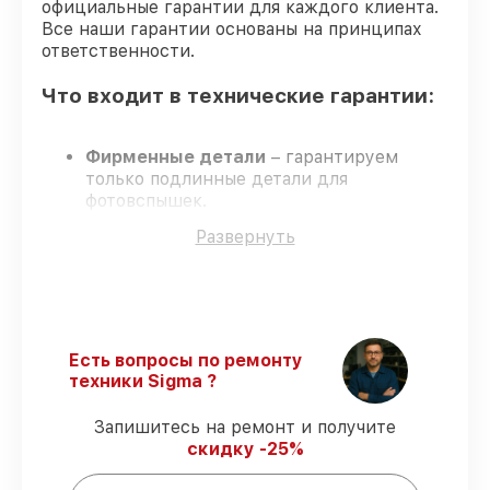
официальные гарантии для каждого клиента.
Все наши гарантии основаны на принципах
ответственности.
Что входит в технические гарантии:
Фирменные детали
– гарантируем
только подлинные детали для
фотовспышек.
Квалифицированные специалисты
–
Развернуть
проверенные специалисты с опытом и
аттестацией.
Соблюдение сроков починки
– все
работы выполняются в оговоренные
сроки.
Гарантийное обслуживание
– починка с
Есть вопросы по ремонту
полным гарантийным сопровождением.
техники Sigma ?
Запишитесь на ремонт и получите
Гарантии на сервис фотовспышек:
скидку -25%