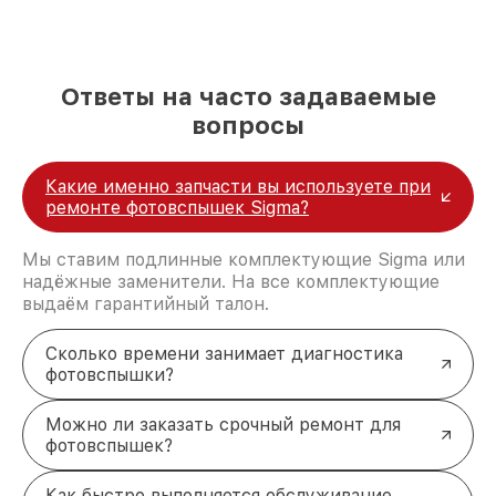
У нас выгодно и надёжно
Гарантия
на все работы и установленные
запчасти.
Бесплатная диагностика
при заказе
Ответы на часто задаваемые
ремонта.
вопросы
Скорость
выполнения: большинство
неисправностей устраняем за 1–2 дня.
Оригинальные запчасти
, полностью
Какие именно запчасти вы используете при
совместимые с техникой Sigma.
ремонте фотовспышек Sigma?
Звоните — мы всё исправим!
Перезвоним за 5 минут, уточним детали проблемы
Мы ставим подлинные комплектующие Sigma или
и организуем ремонт с гарантией. Доверьте свою
надёжные заменители. На все комплектующие
фотовспышку Sigma профессионалам! +7 (861) 299-
выдаём гарантийный талон.
37-61, Северная улица, 496/2
Сколько времени занимает диагностика
фотовспышки?
Можно ли заказать срочный ремонт для
фотовспышек?
Как быстро выполняется обслуживание