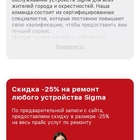
жителей города и окрестностей. Наша
команда состоит из сертифицированных
специалистов, которые постоянно повышают
свою квалификацию, чтобы предоставить вам
лучший сервис.
Миссия нашего центра — обеспечить
качественный и доступный ремонт для
Развернуть
каждого пользователя продукции Sigma, вне
зависимости от сложности поломки. Мы
стремимся к тому, чтобы каждый клиент был
удовлетворен скоростью и качеством
предоставляемых услуг. Наша цель — стать
лучшим сервисным центром Sigma в городе
Краснодаре, постоянно повышая уровень
Скидка -25% на ремонт
доверия и лояльности наших клиентов.
любого устройства Sigma
По предварительной записи с сайта,
предоставляем скидку в размере -25%
на весь прайс услуг по ремонту