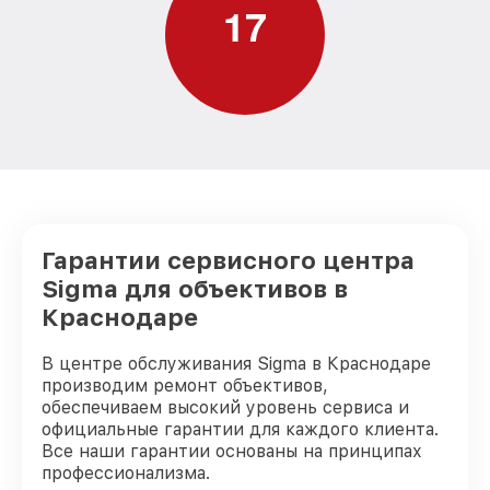
1
7
Восстановление переходных шлейфов
от 1300₽
объектива Sigma
Замена направляющих объектива Sigma
от 500₽
Замена передней группы линз
от 700₽
объектива Sigma
Замена светофильтра объектива Sigma
от 900₽
Гарантии сервисного центра
Sigma для объективов в
Краснодаре
В центре обслуживания Sigma в Краснодаре
производим ремонт объективов,
обеспечиваем высокий уровень сервиса и
официальные гарантии для каждого клиента.
Все наши гарантии основаны на принципах
профессионализма.