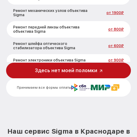
Ремонт механических узлов объектива
от 1900₽
Sigma
Ремонт передней линзы объектива
от 800₽
объектива Sigma
Ремонт шлейфа оптического
от 600₽
стабилизатора объектива Sigma
Ремонт электроники объектива Sigma
от 900₽
Здесь нет моей поломки
Устранение механических повреждений
от 900₽
объектива Sigma
Принимаем все формы оплаты
Замена переходных шлейфов объектива
от 1200₽
Sigma
Ремонт узла автофокуса объектива
от 1150₽
Sigma
Замена электронной платы объектива
от 500₽
Sigma
Наш сервис Sigma в Краснодаре в