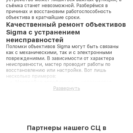
съёмка станет невозможной. Разберёмся в
причинах и восстановим работоспособность
объектива в кратчайшие сроки.
Качественный ремонт объективов
Sigma с устранением
неисправностей
Поломки объективов Sigma могут быть связаны
как с механическими, так и с электронными
повреждениями. В зависимости от характера
неисправности, мастер проводит работы по
восстановлению или настройке. Вот лишь
несколько примеров:
Настройка автофокуса
— устраняются
проблемы с точностью или скоростью
Развернуть
наведения на резкость.
Ремонт диафрагмы
— исправление
некорректной работы лепестков, которые
могут залипать или двигаться с задержкой.
Восстановление узла фокусировки
—
решаются проблемы с механикой, из-за
Партнеры нашего СЦ в
которых фокусировка становится
невозможной.