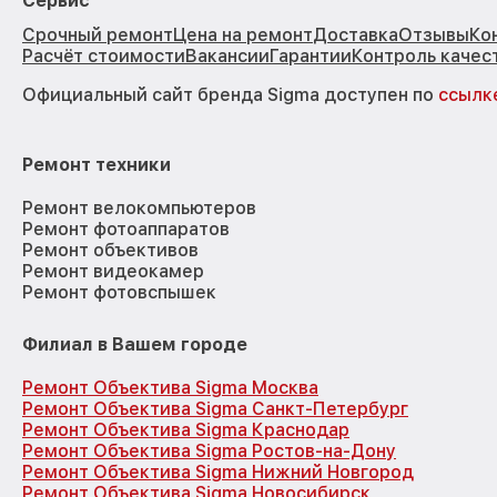
Сервис
Срочный ремонт
Цена на ремонт
Доставка
Отзывы
Ко
Расчёт стоимости
Вакансии
Гарантии
Контроль качес
Официальный сайт бренда Sigma доступен по
ссылк
Ремонт техники
Ремонт велокомпьютеров
Ремонт фотоаппаратов
Ремонт объективов
Ремонт видеокамер
Ремонт фотовспышек
Филиал в Вашем городе
Ремонт Объектива Sigma Москва
Ремонт Объектива Sigma Санкт-Петербург
Ремонт Объектива Sigma Краснодар
Ремонт Объектива Sigma Ростов-на-Дону
Ремонт Объектива Sigma Нижний Новгород
Ремонт Объектива Sigma Новосибирск