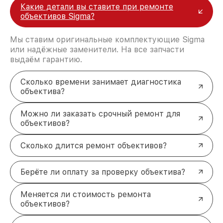
только фирменные комплектующие Sigma.
Какие детали вы ставите при ремонте
Гарантия
на все виды работ и установленные
объективов Sigma?
детали.
Срочность
— ремонт выполняется в
Мы ставим оригинальные комплектующие Sigma
кратчайшие сроки.
или надёжные заменители. На все запчасти
Бесплатная диагностика
— вы платите
выдаём гарантию.
только за ремонт.
Точная настройка и
Сколько времени занимает диагностика
восстановление объективов Sigma
объектива?
Требуется настройка оптики или устранение
последствий попадания влаги? Мы готовы помочь.
Можно ли заказать срочный ремонт для
Восстановим работоспособность объектива,
объективов?
устраним механические повреждения, почистим
внутренние элементы от пыли и проведём
Сколько длится ремонт объективов?
юстировку. Всё это позволит вернуть устройству
идеальное качество съёмки и долгий срок
службы.
Берёте ли оплату за проверку объектива?
Закажите
ремонт объектива Sigma
прямо сейчас!
Оставьте заявку, и наш мастер свяжется с вами в
Меняется ли стоимость ремонта
течение 5 минут. +7 (861) 299-37-61, Северная
объективов?
улица, 496/2.