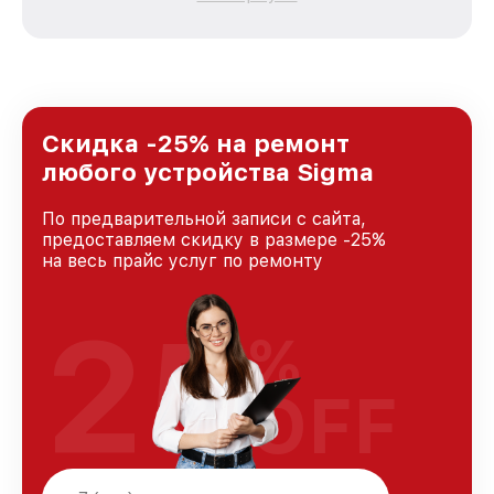
каждого пользователя продукции Sigma, вне
зависимости от сложности поломки. Мы
стремимся к тому, чтобы каждый клиент был
удовлетворен скоростью и качеством
предоставляемых услуг. Наша цель — стать
лучшим сервисным центром Sigma в городе
Краснодаре, постоянно повышая уровень
Скидка -25% на ремонт
доверия и лояльности наших клиентов.
любого устройства Sigma
По предварительной записи с сайта,
предоставляем скидку в размере -25%
на весь прайс услуг по ремонту
25
%
OFF